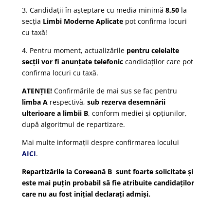
3. Candidații în așteptare cu media minimă
8,50
la
secția
Limbi Moderne Aplicate
pot confirma locuri
cu taxă!
4. Pentru moment, actualizările
pentru celelalte
secții vor fi anunțate telefonic
candidaților care pot
confirma locuri cu taxă.
ATENȚIE!
Confirmările de mai sus se fac pentru
limba A
respectivă,
sub rezerva desemnării
ulterioare a limbii B
, conform mediei și opțiunilor,
după algoritmul de repartizare.
Mai multe informații despre confirmarea locului
AICI
.
Repartizările la Coreeană B sunt foarte solicitate și
este mai puțin probabil să fie atribuite candidaților
care nu au fost inițial declarați admiși.