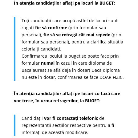
În atenția candidaților aflați pe locuri la BUGET:
Toți candidații care ocupă astfel de locuri sunt
rugați
fie să confirme
(prin formular sau
personal),
fie să se retragă
cât mai repede
(prin
formular sau personal), pentru a clarifica situația
celorlalți candidați.
Confirmarea locului la buget se poate face prin
formular
numai
în cazul în care diploma de
Bacalaureat se află deja în dosar! Dacă diploma
nu este în dosar, confirmarea se face DOAR FIZIC.
În atenția candidaților aflați pe locuri cu taxă care
vor trece, în urma retragerilor, la BUGET:
Candidații
vor fi contactați telefonic
de
reprezentanții secțiilor respective pentru a fi
informați de această modificare.