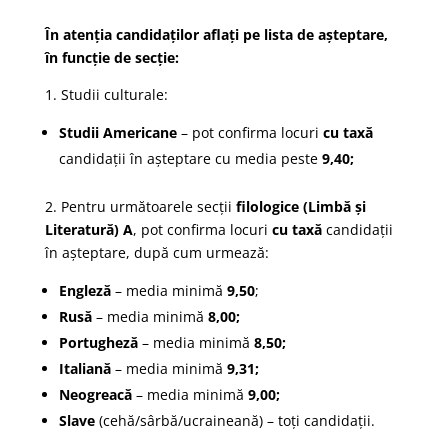
În atenția candidaților aflați p
e lista de așteptare,
în f
uncție de secție:
1.
Studii culturale:
Studii Americane
– pot confirma locuri
cu taxă
candidații în așteptare cu media peste
9,40;
2. Pentru următoarele secții
filologice (Limbă și
Literatură) A
, pot confirma locuri
cu taxă
candidații
în așteptare, după cum urmează:
Engleză
– media minimă
9,50
;
Rusă
– media minimă
8,00;
Portugheză
– media minimă
8,50;
Italiană
– media minimă
9,31;
Neogreacă
– media minimă
9,00;
Slave
(cehă/sârbă/ucraineană) – toți candidații.