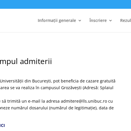
Informații generale
Înscriere
Rezul
impul admiterii
 Universității din București, pot beneficia de cazare gratuită
Cazarea se va realiza în campusul Grozăvești (Adresă: Splaiul
e să trimită un e-mail la adresa admitere@lls.unibuc.ro cu
ioneze numărul dosarului (numărul de legitimație), data de
ICI