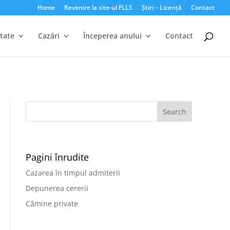
Home
Revenire la site-ul FLLS
Știri – Licență
Contact
tate
Cazări
Începerea anului
Contact
Pagini înrudite
Cazarea în timpul admiterii
Depunerea cererii
Cămine private