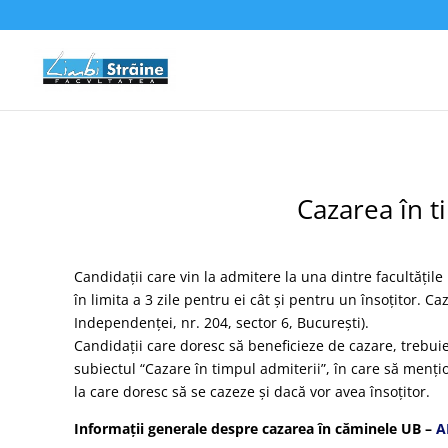
Cazarea în t
Candidații care vin la admitere la una dintre facultățile
în limita a 3 zile pentru ei cât și pentru un însoțitor. 
Independenței, nr. 204, sector 6, București).
Candidații care doresc să beneficieze de cazare, trebui
subiectul “Cazare în timpul admiterii”, în care să menț
la care doresc să se cazeze și dacă vor avea însoțitor.
Informații generale despre cazarea în căminele UB –
A