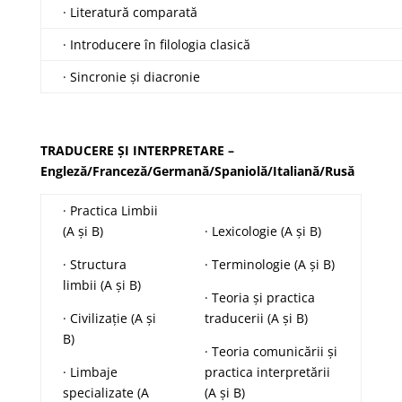
· Literatură comparată
· Introducere în filologia clasică
· Sincronie și diacronie
TRADUCERE ȘI INTERPRETARE –
Engleză/Franceză/Germană/Spaniolă/Italiană/Rusă
· Practica Limbii
(A și B)
· Lexicologie (A și B)
· Structura
· Terminologie (A și B)
limbii (A și B)
· Teoria și practica
· Civilizație (A și
traducerii (A și B)
B)
· Teoria comunicării și
· Limbaje
practica interpretării
specializate (A
(A și B)