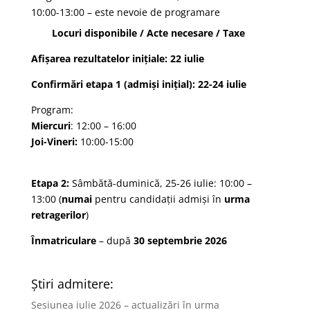
10:00-13:00 – este nevoie de programare
Locuri disponibile
/
Acte necesare
/
Taxe
Afișarea rezultatelor
inițiale: 22 iulie
Confirmări
etapa 1 (admiși inițial): 22-24 iulie
Program:
Miercuri
: 12:00 – 16:00
Joi-Vineri:
10:00-15:00
Etapa 2:
Sâmbătă-duminică, 25-26 iulie: 10:00 –
13:00 (
numai
pentru candidații admiși în
urma
retragerilor
)
Înmatriculare
– după
30 septembrie 2026
Știri admitere:
Sesiunea iulie 2026 – actualizări în urma