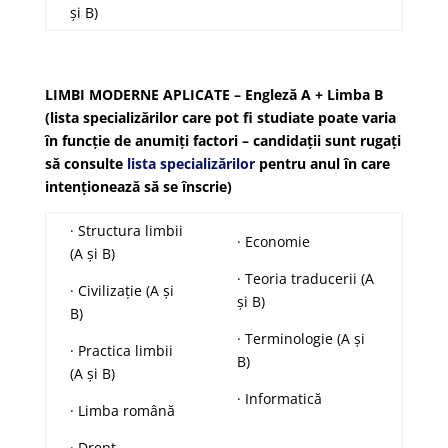
și B)
LIMBI MODERNE APLICATE – Engleză A + Limba B
(lista specializărilor care pot fi studiate poate varia
în funcție de anumiți factori – candidații sunt rugați
să consulte
lista specializărilor
pentru anul în care
intenționează să se înscrie)
· Structura limbii
· Economie
(A și B)
· Teoria traducerii (A
· Civilizație (A și
și B)
B)
· Terminologie (A și
· Practica limbii
B)
(A și B)
· Informatică
· Limba română
· Drept