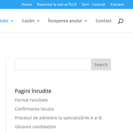
Home
Revenire la site-ul FLLS
Știri – Licență
Contact
tate
Cazări
Începerea anului
Contact
Pagini înrudite
Format rezultate
Confirmarea locului
Procesul de admitere la specializările A și B
Glisarea candidaților