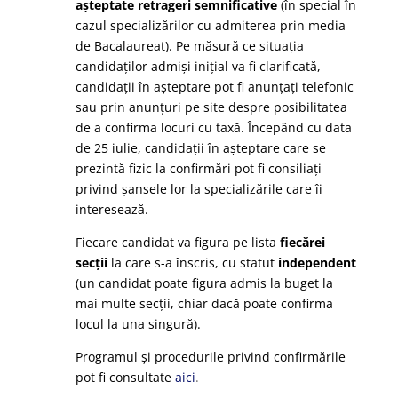
așteptate retrageri semnificative
(în special în
cazul specializărilor cu admiterea prin media
de Bacalaureat). Pe măsură ce situația
candidaților admiși inițial va fi clarificată,
candidații în așteptare pot fi anunțați telefonic
sau prin anunțuri pe site despre posibilitatea
de a confirma locuri cu taxă. Începând cu data
de 25 iulie, candidații în așteptare care se
prezintă fizic la confirmări pot fi consiliați
privind șansele lor la specializările care îi
interesează.
Fiecare candidat va figura pe lista
fiecărei
secții
la care s-a înscris, cu statut
independent
(un candidat poate figura admis la buget la
mai multe secții, chiar dacă poate confirma
locul la una singură).
Programul și procedurile privind confirmările
pot fi consultate
aici
.