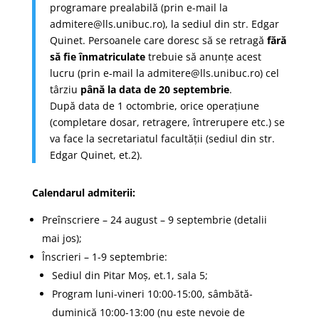
programare prealabilă (prin e-mail la
admitere@lls.unibuc.ro), la sediul din str. Edgar
Quinet. Persoanele care doresc să se retragă
fără
să fie înmatriculate
trebuie să anunțe acest
lucru (prin e-mail la admitere@lls.unibuc.ro) cel
târziu
până la data de 20 septembrie
.
După data de 1 octombrie, orice operațiune
(completare dosar, retragere, întrerupere etc.) se
va face la secretariatul facultății (sediul din str.
Edgar Quinet, et.2).
Calendarul admiterii:
Preînscriere – 24 august – 9 septembrie (detalii
mai jos);
Înscrieri – 1
-9 septembrie:
Sediul din Pitar Moș, et.1, sala 5;
Program luni-vineri 10:00-15:00, sâmbătă-
duminică 10:00-13:00
(nu este nevoie de