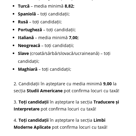
Turcă
– media minimă
8,82;
Spaniolă
– toți candidații;
Rusă
– toți candidații;
Portugheză
– toți candidații;
Italiană
– media minimă
7,00;
Neogreacă
– toți candidații;
Slave
(croată/sârbă/slovacă/ucraineană) – toți
candidații;
Maghiară
– toți candidații;
2. Candidații în așteptare cu media minimă
9,00
la
secția
Studii Americane
pot confirma locuri cu taxă!
3.
Toți candidații
în așteptare la secția
Traducere și
Interpretare
pot confirma locuri cu taxă!
4.
Toți candidații
în așteptare la secția
Limbi
Moderne Aplicate
pot confirma locuri cu taxă!