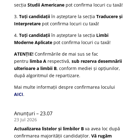
secția
Studii Americane
pot confirma locuri cu taxă!
3.
Toți candidații
în așteptare la secția
Traducere și
Interpretare
pot confirma locuri cu taxă!
4.
Toți candidații
în așteptare la secția
Limbi
Moderne Aplicate
pot confirma locuri cu taxă!
ATENȚIE!
Confirmările de mai sus se fac
pentru
limba A
respectivă,
sub rezerva desemnării
ulterioare a limbii B
, conform mediei și opțiunilor,
după algoritmul de repartizare.
Mai multe informații despre confirmarea locului
AICI
.
Anunțuri – 23.07
23 Jul 2026
Actualizarea listelor și limbilor B
va avea loc după
confirmarea majorității candidaților.
Vă rugăm