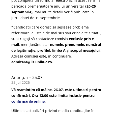
pot completa un formular electronic în acest sens în
perioada premergătoare anului universitar
(20-25
septembrie)
, mai multe detalii vor fi publicate în
jurul datei de 15 septembrie.
*Candidații care doresc să sesizeze probleme
referitoare la listele de mai sus sau orice alte situații,
sunt rugați să contacteze comisia
exclusiv prin e-
mail
, menționând clar
numele, prenumele, numărul
de legitimație, profilul, limba A
și
scopul mesajului
.
Adresa comisiei este, în continuare,
admitere@lls.unibuc.ro.
Anunțuri – 25.07
25 Jul 2026
Vă reamintim că mâine, 26.07, este ultima zi pentru
confirmări. Ora 13:00 este limita inclusiv pentru
confirmările online
.
Ultimele actualizări privind media candidaților în