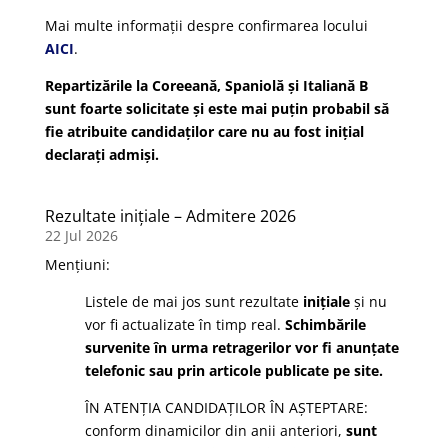
Mai multe informații despre confirmarea locului
AICI
.
Repartizările la Coreeană, Spaniolă și Italiană B
sunt foarte solicitate și este mai puțin probabil să
fie atribuite candidaților care nu au fost inițial
declarați admiși.
Rezultate inițiale – Admitere 2026
22 Jul 2026
Mențiuni:
Listele de mai jos sunt rezultate
inițiale
și nu
vor fi actualizate în timp real.
Schimbările
survenite în urma retragerilor vor fi anunțate
telefonic sau prin articole publicate pe site.
ÎN ATENȚIA CANDIDAȚILOR ÎN AȘTEPTARE:
conform dinamicilor din anii anteriori,
sunt