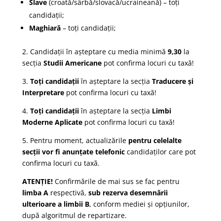
Slave
(croată/sârbă/slovacă/ucraineană) – toți
candidații;
Maghiară
– toți candidații;
2. Candidații în așteptare cu media minimă
9,30
la
secția
Studii Americane
pot confirma locuri cu taxă!
3.
Toți candidații
în așteptare la secția
Traducere și
Interpretare
pot confirma locuri cu taxă!
4.
Toți candidații
în așteptare la secția
Limbi
Moderne Aplicate
pot confirma locuri cu taxă!
5. Pentru moment, actualizările
pentru celelalte
secții vor fi anunțate telefonic
candidaților care pot
confirma locuri cu taxă.
ATENȚIE!
Confirmările de mai sus se fac pentru
limba A
respectivă,
sub rezerva desemnării
ulterioare a limbii B
, conform mediei și opțiunilor,
după algoritmul de repartizare.