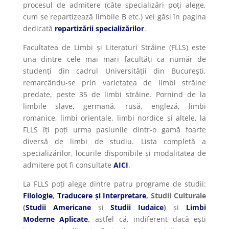
procesul de admitere (câte specializări poți alege,
cum se repartizează limbile B etc.) vei găsi în pagina
dedicată
repartizării specializărilor
.
Facultatea de Limbi și Literaturi Străine (FLLS) este
una dintre cele mai mari facultăți ca număr de
studenți din cadrul Universității din București,
remarcându-se prin varietatea de limbi străine
predate, peste 35 de limbi străine. Pornind de la
limbile slave, germană, rusă, engleză, limbi
romanice, limbi orientale, limbi nordice și altele, la
FLLS îți poți urma pasiunile dintr-o gamă foarte
diversă de limbi de studiu. Lista completă a
specializărilor, locurile disponibile și modalitatea de
admitere pot fi consultate
AICI
.
La FLLS poți alege dintre patru programe de studii:
Filologie
,
Traducere și Interpretare
, Studii Culturale
(
Studii Americane
și
Studii Iudaice
)
și
Limbi
Moderne Aplicate
,
astfel că, indiferent dacă ești