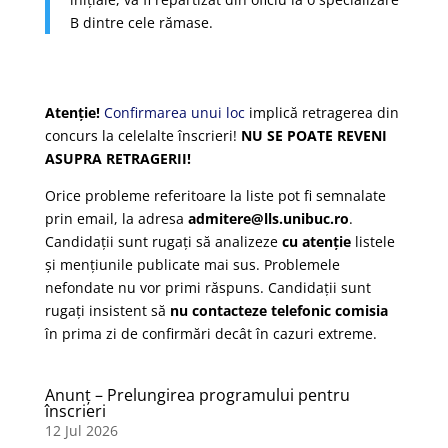
B dintre cele rămase.
Atenție!
Confirmarea unui loc
implică retragerea din
concurs la celelalte înscrieri!
NU SE POATE REVENI
ASUPRA RETRAGERII!
Orice probleme referitoare la liste pot fi semnalate
prin email, la adresa
admitere@lls.unibuc.ro
.
Candidații sunt rugați să analizeze
cu atenție
listele
și mențiunile publicate mai sus. Problemele
nefondate nu vor primi răspuns. Candidații sunt
rugați insistent să
nu contacteze telefonic comisia
în prima zi de confirmări decât în cazuri extreme.
Anunț – Prelungirea programului pentru
înscrieri
12 Jul 2026