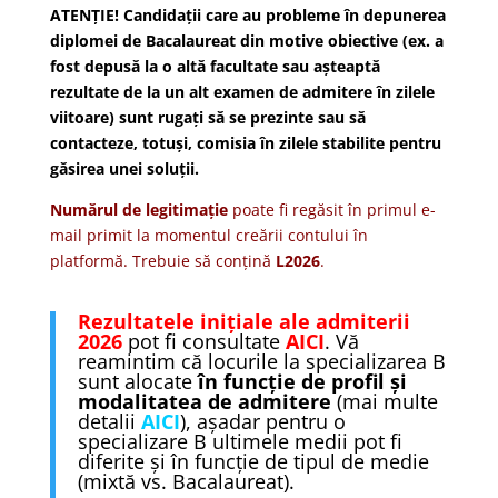
ATENȚIE! Candidații care au probleme în depunerea
diplomei de Bacalaureat din motive obiective (ex. a
fost depusă la o altă facultate sau așteaptă
rezultate de la un alt examen de admitere în zilele
viitoare) sunt rugați să se prezinte sau să
contacteze, totuși, comisia în zilele stabilite pentru
găsirea unei soluții.
Numărul de legitimație
poate fi regăsit în primul e-
mail primit la momentul creării contului în
platformă. Trebuie să conțină
L2026
.
Rezultatele inițiale ale admiterii
2026
pot fi consultate
AICI
. Vă
reamintim că locurile la specializarea B
sunt alocate
în funcție de profil și
modalitatea de admitere
(mai multe
detalii
AICI
), așadar pentru o
specializare B ultimele medii pot fi
diferite și în funcție de tipul de medie
(mixtă vs. Bacalaureat).