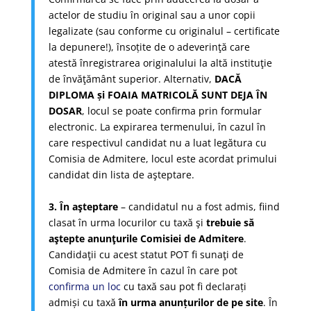
actelor de studiu în original sau a unor copii
legalizate (sau conforme cu originalul – certificate
la depunere!), însoțite de o adeverinţă care
atestă înregistrarea originalului la altă instituţie
de învăţământ superior. Alternativ,
DACĂ
DIPLOMA și FOAIA MATRICOLĂ SUNT DEJA ÎN
DOSAR
, locul se poate confirma prin formular
electronic. La expirarea termenului, în cazul în
care respectivul candidat nu a luat legătura cu
Comisia de Admitere, locul este acordat primului
candidat din lista de aşteptare.
3. În aşteptare
– candidatul nu a fost admis, fiind
clasat în urma locurilor cu taxă şi
trebuie să
aştepte anunţurile Comisiei de Admitere
.
Candidaţii cu acest statut POT fi sunaţi de
Comisia de Admitere în cazul în care pot
confirma un loc
cu taxă sau pot fi declarați
admiși cu taxă
în urma anunțurilor de pe site
. În