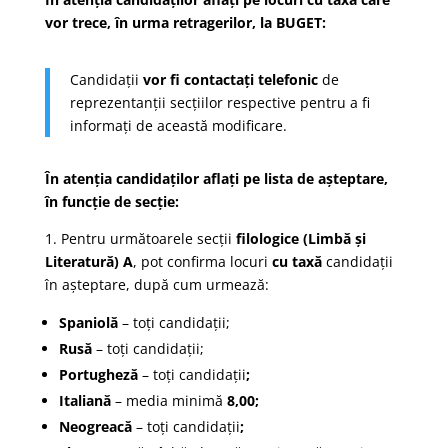
vor trece, în urma retragerilor, la BUGET:
Candidații
vor fi contactați telefonic
de
reprezentanții secțiilor respective pentru a fi
informați de această modificare.
În atenția candidaților aflați p
e lista de așteptare,
în f
uncție de secție:
1. Pentru următoarele secții
filologice (Limbă și
Literatură) A
, pot confirma locuri
cu taxă
candidații
în așteptare, după cum urmează:
Spaniolă
– toți candidații;
Rusă
– toți candidații;
Portugheză
– toți candidații
;
Italiană
– media minimă
8,00;
Neogreacă
– toți candidații
;