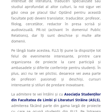
interesat de literatură, traduceri specializate sau
studiul aprofundat al altor culturi, la noi sigur vei
găsi ceva pe placul tău! Optând pentru această
facultate poți deveni translator, traducător, profesor,
filolog, cercetător, redactor în presa scrisă și
audiovizuală, PR-ist (activant în domeniul Public
Relations), dar îți sunt deschise și multe alte
domenii.
Pe lângă toate acestea, FLLS îți pune la dispoziție tot
felul de evenimente interesante, printre care
organizarea de proiecte la care participă și
ambasadele și diferite conferințe pentru studenți. În
plus, aici nu te vei plictisi, deoarece vei avea parte
de profesori pasionați și deschiși, cursuri
interesante și stiluri de predare inovatoare.
La admitere te vei întâlni și cu
Asociația Studenților
din Facultatea de Limbi și Literaturi Străine (ASLS)
,
admiterea făcând parte din gama largă de proiecte
cu care se ocupă studenții din FLLS. Pe întreaga