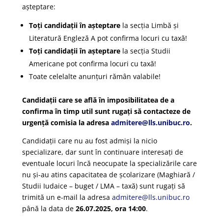
așteptare:
Toți candidații în așteptare
la secția Limbă și
Literatură Engleză A pot confirma locuri cu taxă!
Toți candidații în așteptare
la secția Studii
Americane pot confirma locuri cu taxă!
Toate celelalte anunțuri rămân valabile!
Candidații care se află în imposibilitatea de a
confirma în timp util sunt rugați să contacteze de
urgență comisia la adresa
admitere@lls.unibuc.ro
.
Candidații care nu au fost admiși la nicio
specializare, dar sunt în continuare interesați de
eventuale locuri încă neocupate la specializările care
nu și-au atins capacitatea de școlarizare (Maghiară /
Studii Iudaice – buget / LMA – taxă) sunt rugați să
trimită un e-mail la adresa
admitere@lls.unibuc.ro
până la data de
26.07.2025, ora 14:00
.