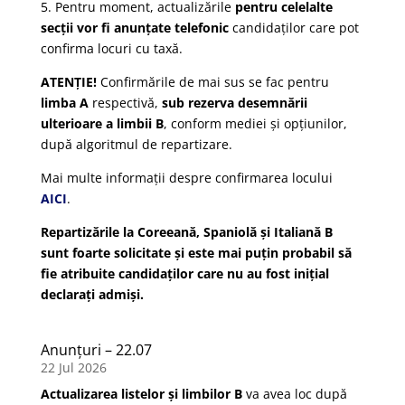
5. Pentru moment, actualizările
pentru celelalte
secții vor fi anunțate telefonic
candidaților care pot
confirma locuri cu taxă.
ATENȚIE!
Confirmările de mai sus se fac pentru
limba A
respectivă,
sub rezerva desemnării
ulterioare a limbii B
, conform mediei și opțiunilor,
după algoritmul de repartizare.
Mai multe informații despre confirmarea locului
AICI
.
Repartizările la Coreeană, Spaniolă și Italiană B
sunt foarte solicitate și este mai puțin probabil să
fie atribuite candidaților care nu au fost inițial
declarați admiși.
Anunțuri – 22.07
22 Jul 2026
Actualizarea listelor și limbilor B
va avea loc după