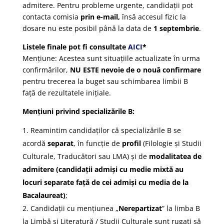
admitere.
Pentru probleme urgente, candidații pot
contacta comisia
prin e-mail,
însă accesul fizic la
dosare nu este posibil până la data de
1 septembrie
.
Listele finale pot fi consultate
AICI
*
Mențiune: Acestea sunt situațiile actualizate în urma
confirmărilor,
NU ESTE nevoie de o nouă confirmare
pentru trecerea la buget sau schimbarea limbii B
față de rezultatele inițiale.
Mențiuni privind specializările B:
Reamintim candidaților că specializările B se
acordă
separat
, în funcție de
profil
(Filologie și Studii
Culturale, Traducători sau LMA) și de
modalitatea de
admitere
(candidații admiși cu medie mixtă au
locuri separate față de cei admiși cu media de la
Bacalaureat)
;
Candidații cu mențiunea „
Nerepartizat
” la limba B
la Limbă și Literatură / Studii Culturale sunt rugați să