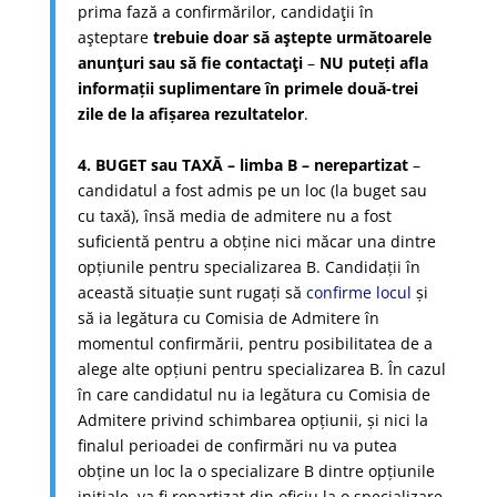
prima fază a confirmărilor, candidaţii în
aşteptare
trebuie doar să aştepte următoarele
anunţuri sau să fie contactaţi
–
NU puteți afla
informații suplimentare în primele două-trei
zile de la afișarea rezultatelor
.
4. BUGET sau TAXĂ – limba B – nerepartizat
–
candidatul a fost admis pe un loc (la buget sau
cu taxă), însă media de admitere nu a fost
suficientă pentru a obține nici măcar una dintre
opțiunile pentru specializarea B. Candidații în
această situație sunt rugați să
confirme locul
și
să ia legătura cu Comisia de Admitere în
momentul confirmării, pentru posibilitatea de a
alege alte opțiuni pentru specializarea B. În cazul
în care candidatul nu ia legătura cu Comisia de
Admitere privind schimbarea opțiunii, și nici la
finalul perioadei de confirmări nu va putea
obține un loc la o specializare B dintre opțiunile
inițiale, va fi repartizat din oficiu la o specializare