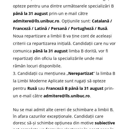
opteze pentru una dintre următoarele specializări B
până la 31 august
prin-un e-mail către
admitere@lls.unibuc.ro
. Opțiunile sunt:
Catalană /
Franceză / Latină / Persană / Portugheză / Rusă
.
Noua repartizare a limbii B va ține cont de aceleași
criterii ca repartizarea inițială. Candidații care nu vor
comunica
până la 31 august
limba B dorită, vor fi
repartizați din oficiu la specializările unde mai
rămân locuri disponibile.
Candidații cu mențiunea „
Nerepartizat
” la limba B
la Limbi Moderne Aplicate sunt rugați să opteze
pentru
Rusă
sau
Franceză B
până la 31 august
prin-
un e-mail către
admitere@lls.unibuc.ro
.
Nu se mai admit alte cereri de schimbare a limbii B,
în afara cazurilor excepționale. Candidații care
doresc să-și schimbe opțiunea din motive
subiective