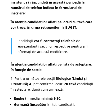
insistent să răspundeți în această perioadă la
numărul de telefon indicat în formularul de
înscriere!
În atenția candidaților aflați pe locuri cu taxă care
vor trece, în urma retragerilor, la BUGET:
Candidații
vor fi contactați telefonic
de
reprezentanții secțiilor respective pentru a fi
informați de această modificare.
În atenția candidaților aflați p
e lista de așteptare,
în f
uncție de secție:
1. Pentru următoarele secții
filologice (Limbă și
Literatură) A
, pot confirma locuri
cu taxă
candidații
în așteptare, după cum urmează:
Engleză
– media minimă
9,30;
Germană (începători)
– toți candidații;