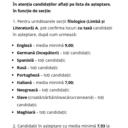
În atenția candidaților aflați pe lista de așteptare,
în funcție de secție:
1. Pentru următoarele secții
filologice (Limbă și
Literatură) A
, pot confirma locuri
cu taxă
candidații
în așteptare, după cum urmează:
Engleză
– media minimă
9,00;
Germană (începători)
– toți candidații;
Spaniolă
– toți candidații;
Rusă
– toți candidații;
Portugheză
– toți candidații;
Italiană
– media minimă
7,00;
Neogreacă
– toți candidații;
Slave
(croată/sârbă/slovacă/ucraineană) – toți
candidații;
Maghiară
– toți candidații;
2. Candidații în așteptare cu media minimă
7,93
la