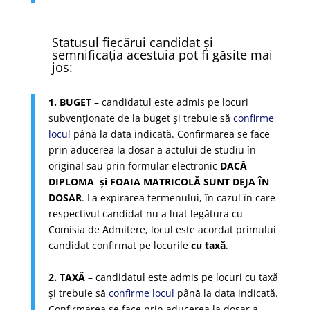
Statusul fiecărui candidat și
semnificația acestuia pot fi găsite mai
jos:
1. BUGET
– candidatul este admis pe locuri
subvenţionate de la buget şi trebuie să
confirme
locul
până la data indicată. Confirmarea se face
prin aducerea la dosar a actului de studiu în
original sau prin formular electronic
DACĂ
DIPLOMA și FOAIA MATRICOLĂ SUNT DEJA ÎN
DOSAR
. La expirarea termenului, în cazul în care
respectivul candidat nu a luat legătura cu
Comisia de Admitere, locul este acordat primului
candidat confirmat pe locurile
cu taxă
.
2. TAXĂ
– candidatul este admis pe locuri cu taxă
şi trebuie să
confirme locul
până la data indicată.
Confirmarea se face prin aducerea la dosar
a