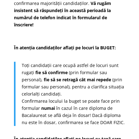
confirmarea majorității candidaților.
Vă rugăm
insistent să răspundeți în această perioadă la
numărul de telefon indicat în formularul de
înscriere!
În atenția candidaților aflați pe locuri la BUGET:
Toți candidații care ocupă astfel de locuri sunt
rugați
fie să confirme
(prin formular sau
personal),
fie să se retragă
cât mai repede
(prin
formular sau personal), pentru a clarifica situația
celorlalți candidați.
Confirmarea locului la buget se poate face prin
formular
numai
în cazul în care diploma de
Bacalaureat se află deja în dosar! Dacă diploma
nu este în dosar, confirmarea se face DOAR FIZIC.
În atenția candidaților aflați pe locuri cu taxă care