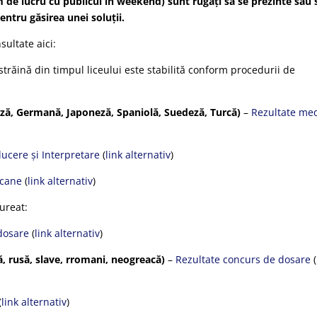
m de lucru cu publicul în weekend) sunt rugați să se prezinte sau 
pentru găsirea unei soluții.
sultate aici:
trăină din timpul liceului este stabilită conform procedurii de
ceză, Germană, Japoneză, Spaniolă, Suedeză, Turcă)
–
Rezultate me
ucere și Interpretare
(
link alternativ
)
icane
(
link alternativ
)
ureat:
dosare
(
link alternativ
)
ă, rusă, slave, rromani, neogreacă)
–
Rezultate concurs de dosare
(
(
link alternativ
)