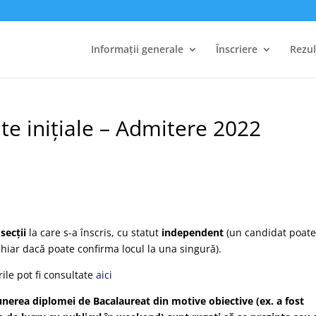
Informații generale
Înscriere
Rezul
e inițiale – Admitere 2022
i
secții
la care s-a înscris, cu statut
independent
(un candidat poat
chiar dacă poate confirma locul la una singură).
ile pot fi consultate
aici
nerea diplomei de Bacalaureat din motive obiective (ex. a fost