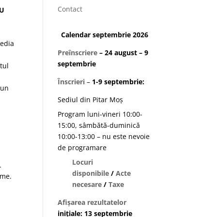
Contact
U
Calendar septembrie 2026
media
Preînscriere
– 24 august – 9
septembrie
tul
Înscrieri
–
1-9 septembrie:
 un
Sediul din Pitar Moș
Program luni-vineri 10:00-
15:00, sâmbătă-duminică
10:00-13:00 – nu este nevoie
de programare
Locuri
.
disponibile
/
Acte
eme.
necesare
/
Taxe
Afișarea rezultatelor
inițiale: 13 septembrie