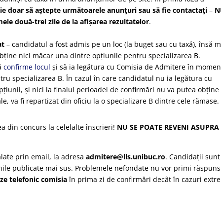
ie doar să aştepte următoarele anunţuri sau să fie contactaţi
–
N
ele două-trei zile de la afișarea rezultatelor
.
at
– candidatul a fost admis pe un loc (la buget sau cu taxă), însă 
bține nici măcar una dintre opțiunile pentru specializarea B.
ă
confirme locul
și să ia legătura cu Comisia de Admitere în momen
tru specializarea B. În cazul în care candidatul nu ia legătura cu
unii, și nici la finalul perioadei de confirmări nu va putea obține
ale, va fi repartizat din oficiu la o specializare B dintre cele rămase.
a din concurs la celelalte înscrieri!
NU SE POATE REVENI ASUPRA
alate prin email, la adresa
admitere@lls.unibuc.ro
. Candidații sunt
unile publicate mai sus. Problemele nefondate nu vor primi răspuns
ze telefonic comisia
în prima zi de confirmări decât în cazuri extr