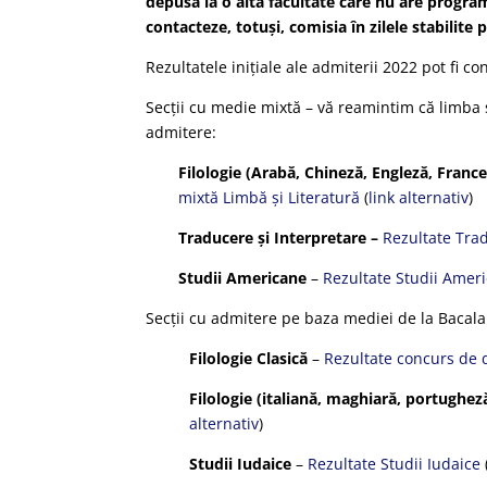
depusă la o altă facultate care nu are progra
contacteze, totuși, comisia în zilele stabilite 
Rezultatele inițiale ale admiterii 2022 pot fi con
Secții cu medie mixtă – vă reamintim că limba s
admitere:
Filologie (Arabă, Chineză, Engleză, Fran
mixtă Limbă și Literatură
(
link alternativ
)
Traducere și Interpretare –
Rezultate Trad
Studii Americane
–
Rezultate Studii Amer
Secții cu admitere pe baza mediei de la Bacala
Filologie Clasică
–
Rezultate concurs de 
Filologie (italiană, maghiară, portughez
alternativ
)
Studii Iudaice
–
Rezultate Studii Iudaice