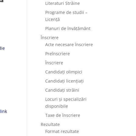
să
Literaturi Străine
Programe de studii –
Licență
Planuri de învățământ
Înscriere
Acte necesare înscriere
die
Preînscriere
Înscriere
Candidați olimpici
Candidați licențiați
Candidați străini
Locuri și specializări
disponibile
link
Taxe de înscriere
Rezultate
Format rezultate