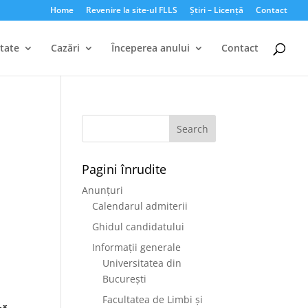
Home
Revenire la site-ul FLLS
Știri – Licență
Contact
tate
Cazări
Începerea anului
Contact
Pagini înrudite
Anunțuri
Calendarul admiterii
e
Ghidul candidatului
Informații generale
Universitatea din
București
Facultatea de Limbi și