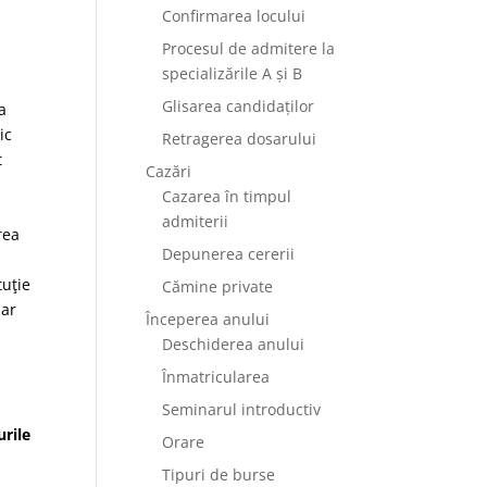
Confirmarea locului
Procesul de admitere la
specializările A și B
Glisarea candidaților
a
ic
Retragerea dosarului
t
Cazări
Cazarea în timpul
admiterii
rea
Depunerea cererii
tuţie
Cămine private
lar
Începerea anului
Deschiderea anului
Înmatricularea
Seminarul introductiv
urile
Orare
Tipuri de burse