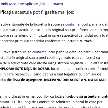
Limbi Moderne Aplicate
(
link alternativ
)
ficația acestuia pot fi găsite mai jos:
 subvenţionate de la buget şi trebuie să
confirme locul
până la dat
 la dosar a actului de studiu în original sau prin formular electron
expirarea termenului, în cazul în care respectivul candidat nu a lua
e acordat primului candidat confirmat pe locurile
cu taxă
.
u taxă şi trebuie să
confirme locul
până la data indicată. Confirma
 studiu în original sau a unei copii legalizate (sau conformă cu
tă de o adeverinţă care atestă înregistrarea originalului la altă insti
IPLOMA ESTE DEJA ÎN DOSAR
, locul se poate confirma prin formu
ul în care respectivul candidat nu a luat legătura cu Comisia de
dat din lista
de aşteptare
.
ÎNCEPÂND DIN ACEST AN, NU SE MAI
, fiind clasat în urma locurilor cu taxă şi
trebuie să aştepte anunţ
 statut POT fi sunaţi de Comisia de Admitere în cazul în care pot
i admiși cu taxă în urma anunțurilor de pe site. În prima fază a