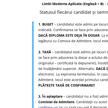
Limbi Moderne Aplicate (Engleză + B)
–
Statusul fiecărui candidat și semni
1. BUGET
– candidatul este admis pe locuri
indicată. Confirmarea se face prin aducerea
DACĂ DIPLOMA ESTE DEJA ÎN DOSAR
. La 
legătura cu Comisia de Admitere, locul est
2. TAXĂ
– candidatul este admis pe locuri c
se face prin aducerea la dosar
a actului de
originalul – certificată la depunere!), însoți
de învăţământ superior. Alternativ,
DACĂ D
electronic. La expirarea termenului, în caz
Admitere, locul este acordat primului candi
PLĂTEȘTE TAXĂ DE CONFIRMARE!!
3. În aşteptare
– candidatul nu a fost admis
Comisiei de Admitere
. Candidaţii cu acest
confirma un loc
cu taxă sau pot fi declaraț