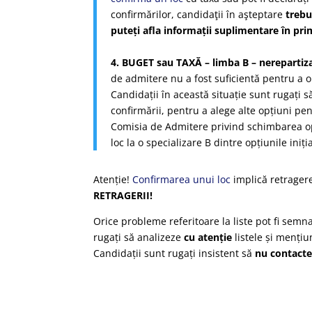
confirmărilor, candidaţii în aşteptare
trebu
puteți afla informații suplimentare în prim
4. BUGET sau TAXĂ – limba B – nerepartiz
de admitere nu a fost suficientă pentru a o
Candidații în această situație sunt rugați s
confirmării, pentru a alege alte opțiuni pen
Comisia de Admitere privind schimbarea opți
loc la o specializare B dintre opțiunile iniți
Atenție!
Confirmarea unui loc
implică retragere
RETRAGERII!
Orice probleme referitoare la liste pot fi semn
rugați să analizeze
cu atenție
listele și menți
Candidații sunt rugați insistent să
nu contacte