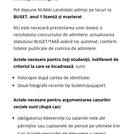
Pot depune NUMAI candidații admiși pe locuri la
BUGET, anul 1 licență și masterat
.
NU este necesară prezentarea unei dovezi a
rezultatului concursului de admitere, actualizarea
statutului BUGET/TAXĂ având loc automat, conform
listelor publicate de comisia de admitere.
Actele necesare pentru toţi studenţii, indiferent de
criteriul la care se încadrează
, sunt:
Fotocopie după cartea de identitate;
Două fotografii recente tip buletin/paşaport.
Actele necesare pentru argumentarea cazurilor
sociale sunt (după caz)
:
(obligatoriu) Adeverinţe cu salariile nete ale
părinţilor sau cupoanele de pensie pe ultimele trei
luni înainte perioadei de depunere a cererii,